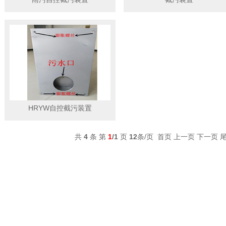
HRYW自控截污装置
共
4
条 第
1
/1
页
12
条/页 首页 上一页 下一页 